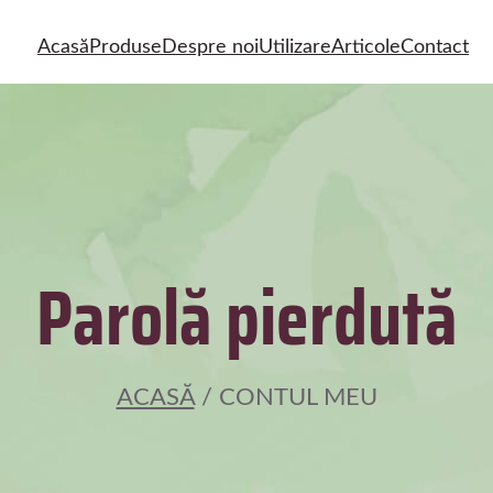
Acasă
Produse
Despre noi
Utilizare
Articole
Contact
Parolă pierdută
ACASĂ
/ CONTUL MEU