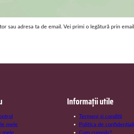
ator sau adresa ta de email. Vei primi o legătură prin ema
u
Informații utile
ontrol
Termeni și condiții
le mele
Politica de confidențial
e mele
Cum cumpăr?