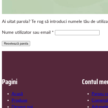
Ai uitat parola? Te rog să introduci numele tău de utiliz
Obligatoriu
Nume utilizator sau email
*
Resetează parola
Pagini
Contul me
Acasă
Panou c
Produse
Comenzi
Despre noi
Adresel