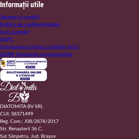
Informații utile
Termeni și condiții
Politica de confidențialitate
Cum cumpăr?
ANPC
Soluționarea Online a Litigiilor (SOL)
GDPR: Drepturile consumatorilor
DIATOMITA BV SRL
CUI: 38371499
Reg. Com.: J08/2878/2017
Str. Renașterii 36 C,
Sat Sânpetru, Jud. Brașov