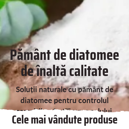
Pământ de diatomee
de înaltă calitate
Soluții naturale cu pământ de
diatomee pentru controlul
paraziților, fertilizarea solului,
Cele mai vândute produse
îngrijirea pielii și detoxifiere