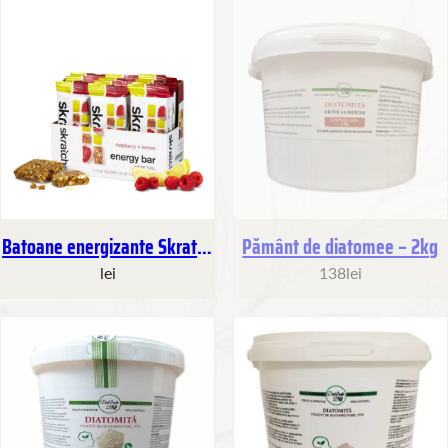
Stoc
epuizat
Batoane energizante Skratch
Pământ de diatomee – 2kg
Labs 12x50g
lei
138
lei
În
În
curând
curând