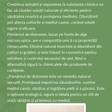
Creșterea poluării și expunerea la substanțe chimice ne
fac să căutăm soluții naturale și eficiente pentru
sănătatea noastră și protejarea mediului. Dăunătorii
pot afecta culturile și mediul casnic, cerând soluții
sigure și eficace.
Pământul de diatomee, bazat pe fosile de alge
microscopice, are o compoziție unică cu proprietăți
remarcabile. Elimină natural insectele și dăunătorii din
culturi și grădini, și este folosit în cosmetice pentru
exfoliere și controlul excesului de ulei, fiind o
alternativă sigură la chimicalele din produsele de
curățenie.
„Pământul de diatomee este un remediu natural
versatil. Protejează împotriva dăunătorilor, susține
mediul casnic sănătos și îngrijirea pielii și a părului. Este
o opțiune ecologică, sigură și ideală pentru un stil de
viață sănătos și prietenos cu mediul.