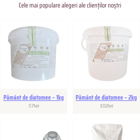
Cele mai populare alegeri ale clienților noștri
Toate Produsele
Stoc
Stoc
epuizat
epuizat
Pământ de diatomee – 1kg
Pământ de diatomee – 2kg
57
lei
102
lei
Stoc
Stoc
epuizat
epuizat